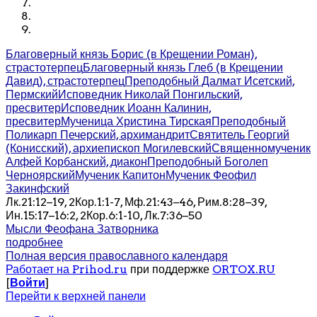
Благоверный князь Борис (в Крещении Роман),
страстотерпец
Благоверный князь Глеб (в Крещении
Давид), страстотерпец
Преподобный Далмат Исетский,
Пермский
Исповедник Николай Понгильский,
пресвитер
Исповедник Иоанн Калинин,
пресвитер
Мученица Христина Тирская
Преподобный
Поликарп Печерский, архимандрит
Святитель Георгий
(Конисский), архиепископ Могилевский
Священномученик
Алфей Корбанский, диакон
Преподобный Боголеп
Черноярский
Мученик Капитон
Мученик Феофил
Закинфский
Лк.21:12–19, 2Кор.1:1-7, Мф.21:43–46, Рим.8:28–39,
Ин.15:17–16:2, 2Кор.6:1-10, Лк.7:36–50
Мысли Феофана Затворника
подробнее
Полная версия православного календаря
Работает на Prihod.ru
при поддержке
ORTOX.RU
[
Войти
]
Перейти к верхней панели